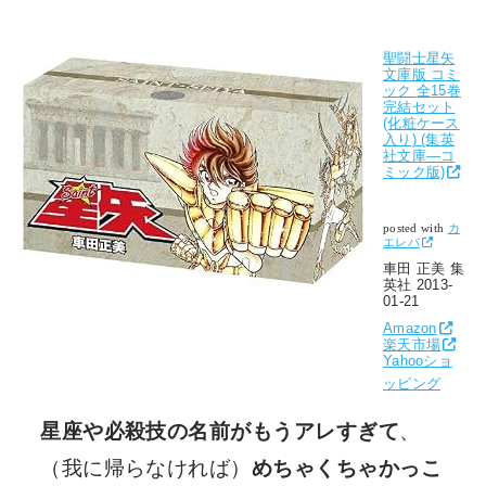
聖闘士星矢
文庫版 コミ
ック 全15巻
完結セット
(化粧ケース
入り) (集英
社文庫―コ
ミック版)
posted with
カ
エレバ
車田 正美 集
英社 2013-
01-21
Amazon
楽天市場
Yahooショ
ッピング
星座や必殺技の名前がもうアレすぎて
、
（我に帰らなければ）
めちゃくちゃかっこ