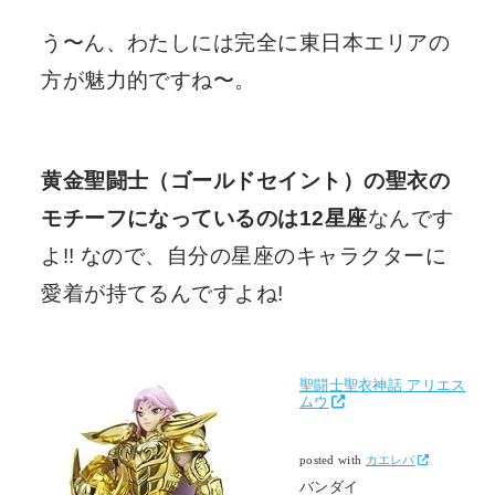
う〜ん、わたしには完全に東日本エリアの
方が魅力的ですね〜。
黄金聖闘士（ゴールドセイント）の聖衣の
モチーフになっているのは12星座
なんです
よ!! なので、自分の星座のキャラクターに
愛着が持てるんですよね!
聖闘士聖衣神話 アリエス
ムウ
posted with
カエレバ
バンダイ