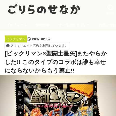
SEARCH
プロフィール
新着記事
すべてのカテゴリー
お問い合わ
2017.02.04
ビックリマン
アフィリエイト広告を利用しています。
[ビックリマン×聖闘士星矢]またやらか
した!! このタイプのコラボは誰も幸せ
にならないからもう禁止!!