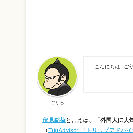
こんにちは!
ご
ごりら
伏見稲荷
と言えば、「
外国人に人
（
TripAdvisor （トリップアドバ