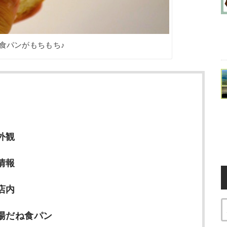
食パンがもちもち♪
外観
情報
店内
の湯だね食パン