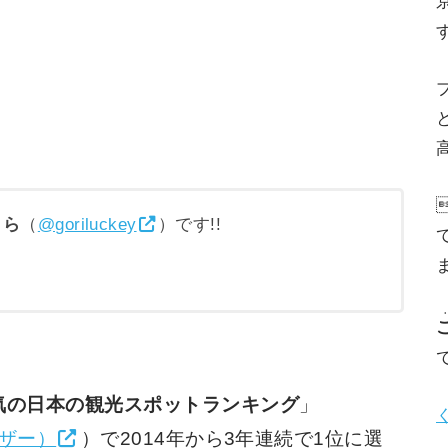
高
りら
（
@goriluckey
）です!!
気の日本の観光スポットランキング
」
イザー）
）で2014年から3年連続で1位に選