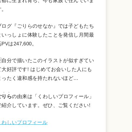
京都に生まれ育ち、今も家族で住んでいま
す。
ブログ『ごりらのせなか』では子どもたち
といっしょに体験したことを発信し月間最
PVは247,600。
自分で描いたこのイラストが似すぎてい
て大好評です! はじめてお会いした人にも
まったく違和感を持たれないほど…
・・・
ごりら
の由来は「くわしいプロフィール」
で紹介しています。ぜひ、ご覧ください!
くわしいプロフィール