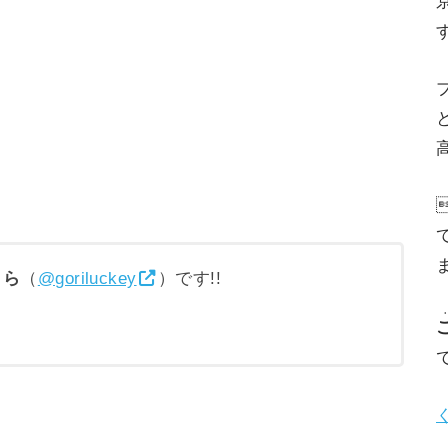
高
りら
（
@goriluckey
）です!!