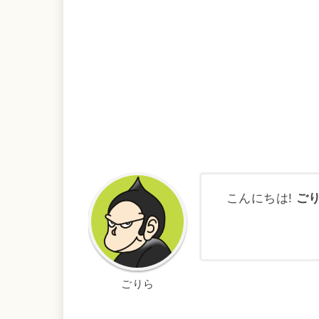
こんにちは!
ご
ごりら