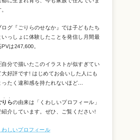
京都に生まれ育ち、今も家族で住んでいま
す。
ブログ『ごりらのせなか』では子どもたち
といっしょに体験したことを発信し月間最
PVは247,600。
自分で描いたこのイラストが似すぎてい
て大好評です! はじめてお会いした人にも
まったく違和感を持たれないほど…
・・・
ごりら
の由来は「くわしいプロフィール」
で紹介しています。ぜひ、ご覧ください!
くわしいプロフィール