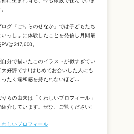
京都に生まれ育ち、今も家族で住んでいま
す。
ブログ『ごりらのせなか』では子どもたち
といっしょに体験したことを発信し月間最
PVは247,600。
自分で描いたこのイラストが似すぎてい
て大好評です! はじめてお会いした人にも
まったく違和感を持たれないほど…
・・・
ごりら
の由来は「くわしいプロフィール」
で紹介しています。ぜひ、ご覧ください!
くわしいプロフィール