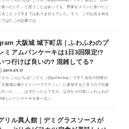
を食べたい!! 」と思うことはあっても、野菜をメインに食べたく
なることって今まではありませんでした。そう、このお店を知る
までは!! この記事では...
gram 大阪城 城下町店｜ふわふわのプ
レミアムパンケーキは1日3回限定!?
いつ行けば良いの? 混雑してる?
2019.09.17
ごりら こんにちは! ごりら（@goriluckey）です!! 会社の同僚が
「大阪城公園ナイトハーフマラソン」に参加すると言うので応援
に行った………はずだったんですが、なぜかその前にふわふわの
美味しいパンケーキを食べるこ...
グリル異人館｜デミグラスソースが