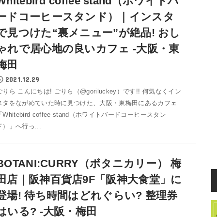
Whitebird coffee stand（ホワイトバ
ードコーヒースタンド）｜インスタ
で見つけた“裏メニュー”が絶品! おし
ゃれで居心地の良いカフェ -大阪・東
梅田
2021.12.29
ごりら こんにちは! ごりら（@goriluckey）です!! 何気なくイン
スタをながめていた時に見つけた、大阪・東梅田にあるカフェ
「Whitebird coffee stand（ホワイトバードコーヒースタン
ド）」へ行っ...
BOTANI:CURRY（ボタニカリー） 梅
田店｜阪神百貨店9F「阪神大食堂」に
登場! 待ち時間はどれぐらい? 整理券
はいる? -大阪・梅田