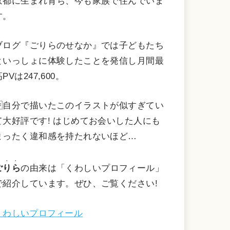
京都に生まれ育ち、今も家族で住んでいま
す。
ブログ『ごりらのせなか』では子どもたち
といっしょに体験したことを発信し月間最
PVは247,600。
自分で描いたこのイラストが似すぎてい
て大好評です! はじめてお会いした人にも
まったく違和感を持たれないほど…
・・・
ごりら
の由来は「くわしいプロフィール」
で紹介しています。ぜひ、ご覧ください!
くわしいプロフィール