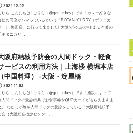
2021.12.02
ごりら こんにちは! ごりら（@goriluckey）です!! カレー好きな
会社の同僚がハマっているという「BOTANI:CURRY（ボタニカ
リー） 梅田店」に行って来ました! 大阪でNo.1の声もある本町の
「ボタニカリ...
大阪府結核予防会の人間ドック・軽食
サービスの利用方法｜上海楼 横堀本店
（中国料理） -大阪・淀屋橋
2021.11.03
ごりら こんにちは! ごりら（@goriluckey）です!! 施設によって
は人間ドックの受診特典でお食事券やQUOカードがもらえますよ
ね。 わたしが毎年人間ドックの受診をしている「大阪府結核予
防会（大阪総合検診センター...