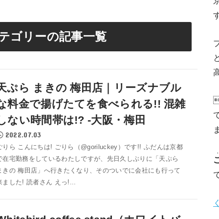
テゴリーの記事一覧
高
天ぷら まきの 梅田店｜リーズナブル
な料金で揚げたてを食べられる!! 混雑
しない時間帯は!? -大阪・梅田
2022.07.03
ごりら こんにちは! ごりら（@goriluckey）です!! ふだんは京都
で在宅勤務をしているわたしですが、先日久しぶりに「天ぷら
まきの 梅田店」へ行きたくなり、そのついでに会社にも行って
来ました! 読者さん えっ!...