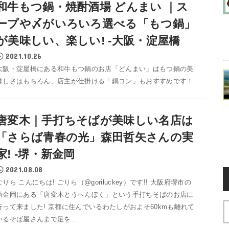
和牛もつ鍋・焼酎酒場 どんまい ｜ス
ープや〆がいろいろ選べる「もつ鍋」
が美味しい、楽しい! -大阪・淀屋橋
2021.10.26
大阪・淀屋橋にある和牛もつ鍋のお店「どんまい」はもつ鍋の美
味しさはもちろん、店主が仕掛ける「鍋コン」もおすすめです！
唐変木｜手打ちそばが美味しい名店は
「さらば青春の光」森田哲矢さんの実
家! -堺・新金岡
2021.08.08
ごりら こんにちは! ごりら（@goriluckey）です!! 大阪府堺市の
新金岡にある「唐変木とうへんぼく」という手打ちそばのお店に
行って来ました! 京都に住んでいるわたしがおよそ60kmも離れて
いるそば屋さんまで足を...