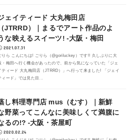
ジェイティード 大丸梅田店
（JTRRD）｜まるでアート作品のよ
うな映えるスイーツ! -大阪・梅田
2021.07.31
ごりら こんにちは! ごりら（@goriluckey）です!! 久しぶりに大
阪・梅田へ行く機会があったので、前から気になっていた「ジェ
イティード 大丸梅田店（JTRRD）」へ行って来ました! 「ジェイ
ティード」では見た目...
蒸し料理専門店 mus（むす）｜新鮮
な野菜ってこんなに美味しくて満腹に
なるの!? -大阪・茶屋町
2020.02.24
ごりら こんにちは! ごりら（@goriluckey）です!! 無性に「お肉