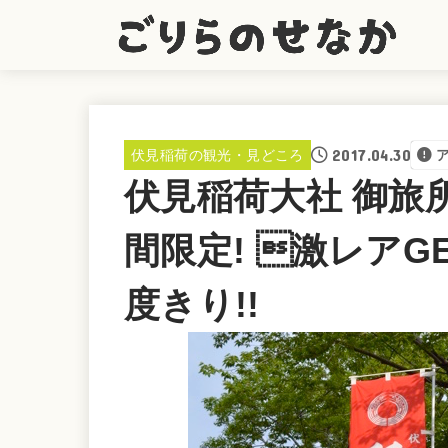
2017.04.30
伏見稲荷の観光・見どころ
伏見稲荷大社 御旅
間限定! 激レアG
度きり!!