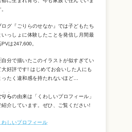
京都に生まれ育ち、今も家族で住んでいま
す。
ブログ『ごりらのせなか』では子どもたち
といっしょに体験したことを発信し月間最
PVは247,600。
自分で描いたこのイラストが似すぎてい
て大好評です! はじめてお会いした人にも
まったく違和感を持たれないほど…
・・・
ごりら
の由来は「くわしいプロフィール」
で紹介しています。ぜひ、ご覧ください!
くわしいプロフィール