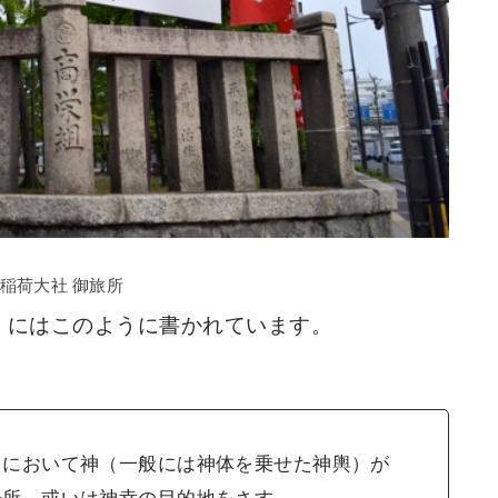
稲荷大社 御旅所
』にはこのように書かれています。
）において神（一般には神体を乗せた神輿）が
場所、或いは神幸の目的地をさす。