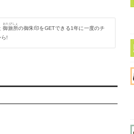
おたびしょ
社
御旅所
の御朱印をGETできる
1年に一度のチ
ら!