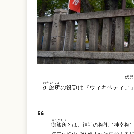
伏見
おたびしょ
御旅所
の役割は『ウィキペディア
おたびしょ
御旅所
とは、神社の祭礼（神幸祭
巡幸の途中で休憩または宿泊する