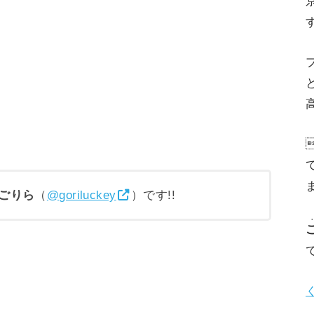
高
ごりら
（
@goriluckey
）です!!