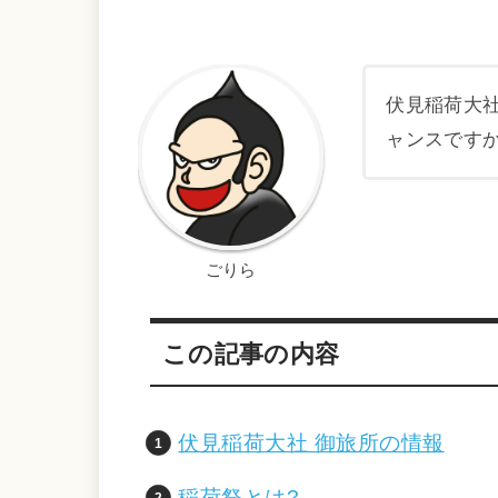
伏見稲荷大
ャンス
ですか
ごりら
この記事の内容
伏見稲荷大社 御旅所の情報
稲荷祭とは?