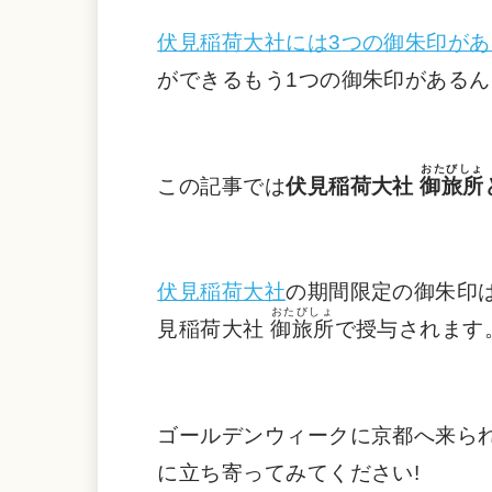
伏見稲荷大社には3つの御朱印があ
ができるもう1つの御朱印があるん
おたびしょ
この記事では
伏見稲荷大社
御旅所
伏見稲荷大社
の期間限定の御朱印
おたびしょ
見稲荷大社
御旅所
で授与されます
ゴールデンウィークに京都へ来ら
に立ち寄ってみてください!