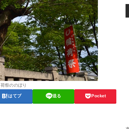
稲荷祭ののぼり
はてブ
送る
Pocket