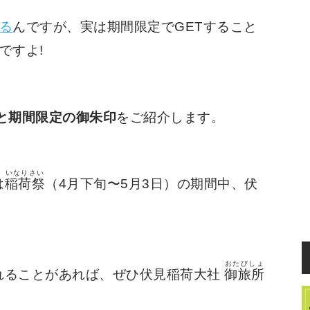
る
んですが、実は期間限定でGETすること
ですよ!
と期間限定の御朱印
をご紹介します。
いなりさい
は
稲荷祭
（4月下旬〜5月3日）の期間中、伏
。
おたびしょ
れることがあれば、ぜひ伏見稲荷大社
御旅所