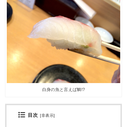
白身の魚と言えば鯛!?
目次
[
非表示
]