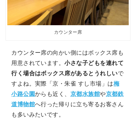
カウンター席
カウンター席の向かい側にはボックス席も
用意されています。
小さな子どもを連れて
行く場合はボックス席があるとうれしい
で
すよね。実際「京・朱雀 すし市場」は
梅
小路公園
からも近く、
京都水族館
や
京都鉄
道博物館
へ行った帰りに立ち寄るお客さん
も多いみたいです。