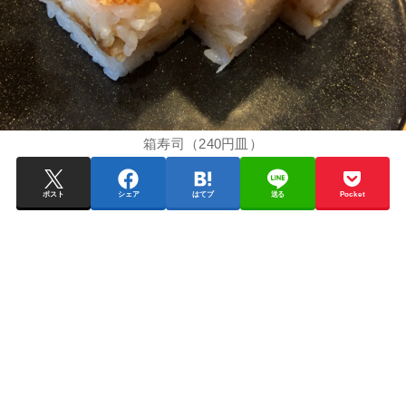
箱寿司（240円皿）
ポスト
シェア
はてブ
送る
Pocket