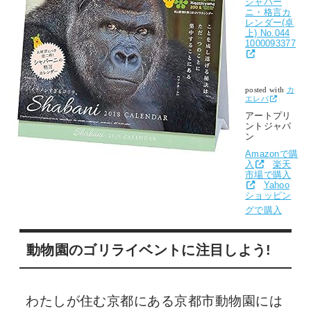
シャバー
ニ・格言カ
レンダー(卓
上) No.044
1000093377
posted with
カ
エレバ
アートプリ
ントジャパ
ン
Amazonで購
入
楽天
市場で購入
Yahoo
ショッピン
グで購入
動物園のゴリライベントに注目しよう!
わたしが住む京都にある京都市動物園には