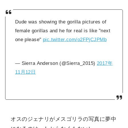
Dude was showing the gorilla pictures of
female gorillas and he for real is like "next
one please"
pic.twitter.com/o2FPjCJPMb
— Sierra Anderson (@Sierra_2015)
2017年
11月12日
オスのジェナリがメスゴリラの写真に夢中