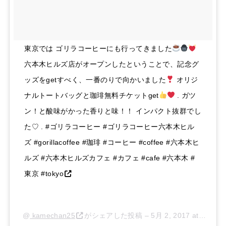
東京では ゴリラコーヒーにも行ってきました
六本木ヒルズ店がオープンしたということで、記念グ
ッズをgetすべく、一番のりで向かいました
オリジ
ナルトートバッグと珈琲無料チケットget
. ガツ
ン！と酸味がかった香りと味！！ インパクト抜群でし
た♡ . #ゴリラコーヒー #ゴリラコーヒー六本木ヒル
ズ #gorillacoffee #珈琲 #コーヒー #coffee #六本木ヒ
ルズ #六本木ヒルズカフェ #カフェ #cafe #六本木 #
東京 #tokyo
@
kamechan25
がシェアした投稿 –
5月 2, 2017 at 8:16