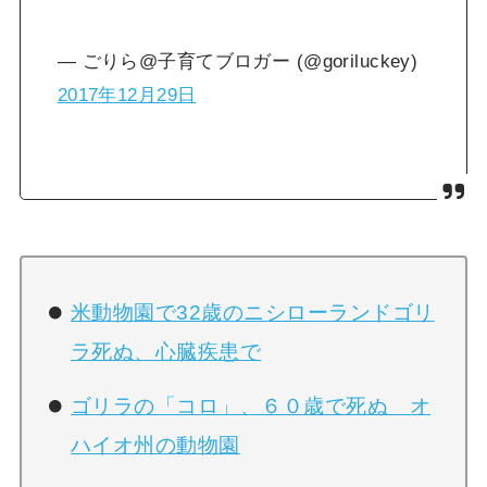
— ごりら@子育てブロガー (@goriluckey)
2017年12月29日
米動物園で32歳のニシローランドゴリ
ラ死ぬ、心臓疾患で
ゴリラの「コロ」、６０歳で死ぬ オ
ハイオ州の動物園