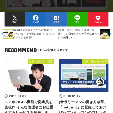
ポスト
シェア
はてブ
送る
Pocket
[滋賀]冬の余呉を子どもと満喫! ス
[京都・伏見]「麺座 丹波橋（京
ノーパルでそり遊び＆ぱるむのシシ
阪）」の酒粕うどんが手軽に食べら
肉フェアを体験!
れて美味しい!
RECOMMEND
仕事・働き方・副業
仕事・働き方・副業
2016.01.08
2018.01.13
スマホのGPS機能で従業員を
[サラリーマンの働き方改革]
監視!? そんな管理者にお仕置
「netprint」に登録しておけ
きするサービスを発表しま
ばセブンイレブンのプリンタ