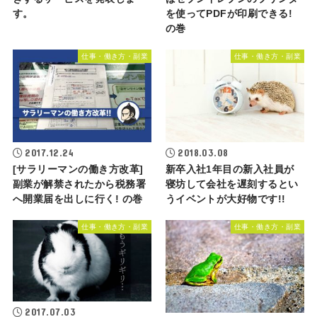
す。
を使ってPDFが印刷できる!
の巻
仕事・働き方・副業
仕事・働き方・副業
2017.12.24
2018.03.08
[サラリーマンの働き方改革]
新卒入社1年目の新入社員が
副業が解禁されたから税務署
寝坊して会社を遅刻するとい
へ開業届を出しに行く! の巻
うイベントが大好物です!!
仕事・働き方・副業
仕事・働き方・副業
2017.07.03