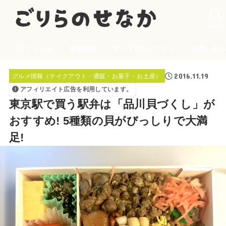
SEARCH
プロフィール
新着記事
すべてのカテゴリー
お問い合わ
2016.11.19
グルメ情報（テイクアウト・通販・お菓子・お土産）
アフィリエイト広告を利用しています。
東京駅で買う駅弁は「品川貝づくし」が
おすすめ! 5種類の貝がびっしりで大満
足!