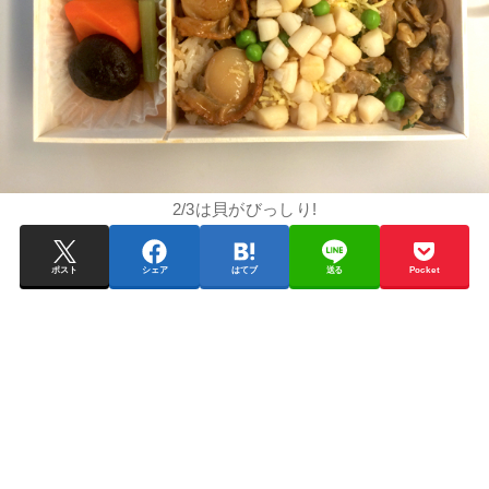
2/3は貝がびっしり!
ポスト
シェア
はてブ
送る
Pocket