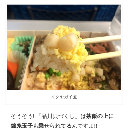
イタヤガイ煮
そうそう! 「品川貝づくし」は
茶飯の上に
錦糸玉子も乗せられてる
んですよ!!