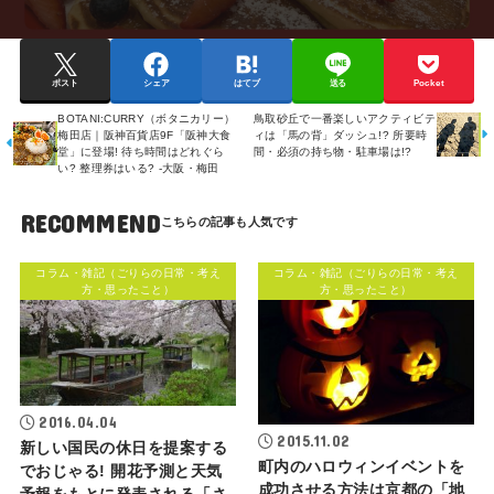
ポスト
シェア
はてブ
送る
Pocket
BOTANI:CURRY（ボタニカリー）
鳥取砂丘で一番楽しいアクティビテ
梅田店｜阪神百貨店9F「阪神大食
ィは「馬の背」ダッシュ!? 所要時
堂」に登場! 待ち時間はどれぐら
間・必須の持ち物・駐車場は!?
い? 整理券はいる? -大阪・梅田
RECOMMEND
コラム・雑記（ごりらの日常・考え
コラム・雑記（ごりらの日常・考え
方・思ったこと）
方・思ったこと）
2016.04.04
2015.11.02
新しい国民の休日を提案する
町内のハロウィンイベントを
でおじゃる! 開花予測と天気
成功させる方法は京都の「地
予報をもとに発表される「さ