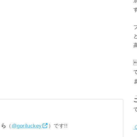
高
りら
（
@goriluckey
）です!!