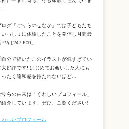
京都に生まれ育ち、今も家族で住んでいま
す。
ブログ『ごりらのせなか』では子どもたち
といっしょに体験したことを発信し月間最
PVは247,600。
自分で描いたこのイラストが似すぎてい
て大好評です! はじめてお会いした人にも
まったく違和感を持たれないほど…
・・・
ごりら
の由来は「くわしいプロフィール」
で紹介しています。ぜひ、ご覧ください!
くわしいプロフィール