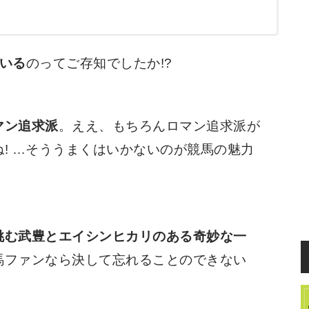
いる
のってご存知でしたか!?
マン追求派
。ええ、もちろんロマン追求派が
! …そううまくはいかないのが競馬の魅力
挑む武豊とエイシンヒカリのある奇妙な一
馬ファンなら決して忘れることのできない