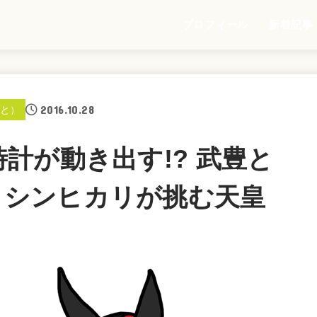
プロフィール
新着記事
2016.10.28
と）
計が動き出す!? 武豊と
イシンヒカリが挑む天皇