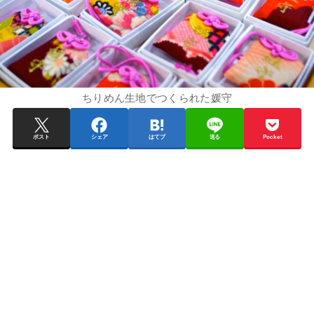
ちりめん生地でつくられた媛守
ポスト
シェア
はてブ
送る
Pocket