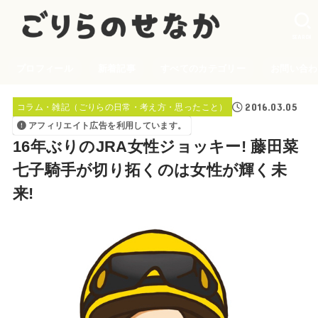
SEARCH
プロフィール
新着記事
すべてのカテゴリー
お問い合わ
2016.03.05
コラム・雑記（ごりらの日常・考え方・思ったこと）
アフィリエイト広告を利用しています。
16年ぶりのJRA女性ジョッキー! 藤田菜
七子騎手が切り拓くのは女性が輝く未
来!