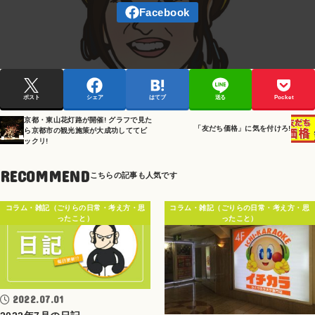
ポスト
シェア
はてブ
送る
Pocket
京都・東山花灯路が開催! グラフで見た
「友だち価格」に気を付けろ!
ら京都市の観光施策が大成功しててビ
ックリ!
RECOMMEND
コラム・雑記（ごりらの日常・考え方・思
コラム・雑記（ごりらの日常・考え方・思
ったこと）
ったこと）
2022.07.01