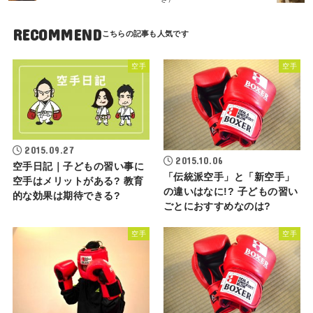
RECOMMEND
空手
空手
2015.09.27
2015.10.06
空手日記｜子どもの習い事に
「伝統派空手」と「新空手」
空手はメリットがある? 教育
の違いはなに!? 子どもの習い
的な効果は期待できる?
ごとにおすすめなのは?
空手
空手