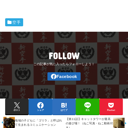
空手
FOLLOW
ポスト
シェア
はてブ
送る
Pocket
【第11話】キャットタワーが最高
地域の子どもに「ゴリラ」と呼ばれ
の遊び場！（ねこ写真・ねこ動画付
て生まれるコミュニケーション
き）