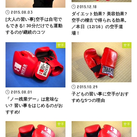
2015.12.18
2015.08.03
ダイエット効果? 美容効果?
[大人の習い事]空手は自宅で
空手の稽古で得られる効果。
もできる! 30分だけでも運動
／本日（12/16）の空手道
するのが継続のコツ
場！
空手
空手
2015.10.29
2015.08.01
子どもの習い事に空手がおす
「ノー残業デー」は意味な
すめな5つの理由
い? 習い事をはじめるのがお
すすめ!
空手
空手