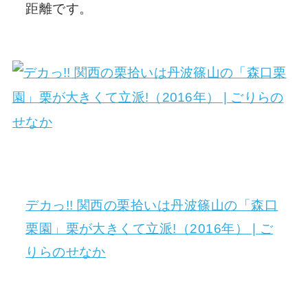
距離です。
デカっ!! 関西の栗拾いは丹波篠山の「森口
栗園」栗が大きくて立派!（2016年） | ご
りらのせなか