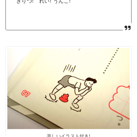
きりつ! れい!
うんこ
!
楽しいイラスト付き!