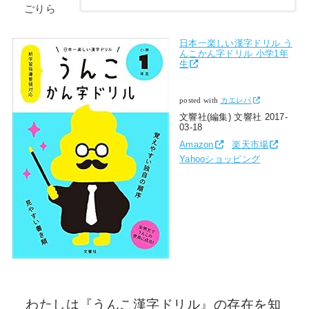
ごりら
日本一楽しい漢字ドリル う
んこかん字ドリル 小学1年
生
posted with
カエレバ
文響社(編集) 文響社 2017-
03-18
Amazon
楽天市場
Yahooショッピング
わたしは『うんこ漢字ドリル』の存在を知