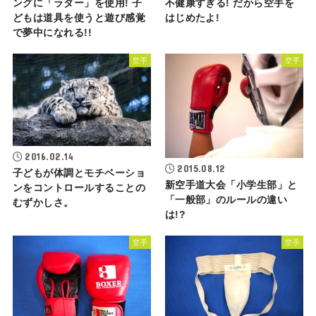
ングに「ラダー」を使用! 子
不健康すぎる! だから空手を
どもは道具を使うと遊び感覚
はじめたよ!
で夢中になれる!!
空手
空手
2016.02.14
2015.08.12
子どもが体調とモチベーショ
新空手道大会「小学生部」と
ンをコントロールすることの
「一般部」のルールの違い
むずかしさ。
は!?
空手
空手