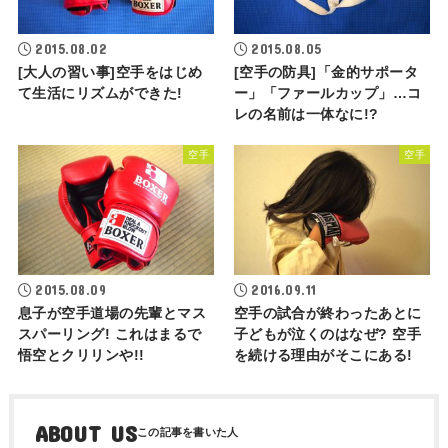
2015.08.02
2015.08.05
[大人の習い事]空手をはじめ
[空手の防具]「金的サポータ
て生活にリズムができた!
ー」「ファールカップ」…コ
レの名前は一体なに!?
空手
空手
2015.08.09
2016.09.11
息子が空手道場の先輩とマス
空手の試合が終わったあとに
スパーリング! これはまるで
子どもが泣くのはなぜ? 空手
悟空とクリリンや!!
を続ける理由がそこにある!
ABOUT US