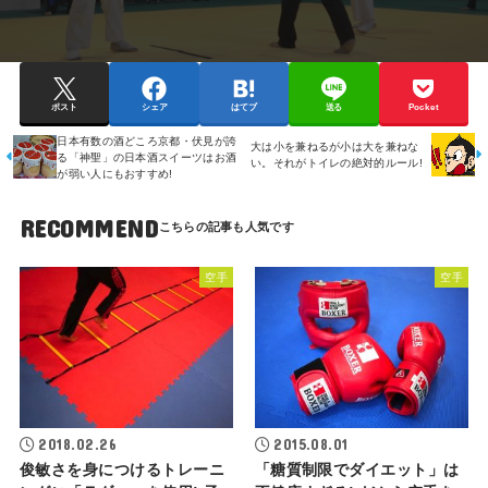
ポスト
シェア
はてブ
送る
Pocket
日本有数の酒どころ京都・伏見が誇
大は小を兼ねるが小は大を兼ねな
る「神聖」の日本酒スイーツはお酒
い。それがトイレの絶対的ルール!
が弱い人にもおすすめ!
RECOMMEND
空手
空手
2018.02.26
2015.08.01
俊敏さを身につけるトレーニ
「糖質制限でダイエット」は